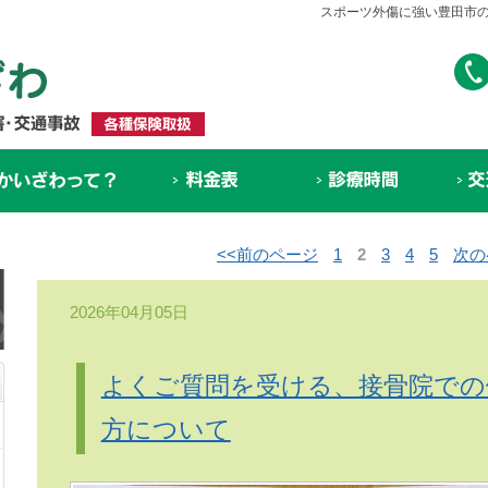
スポーツ外傷に強い豊田市の
<<前のページ
1
2
3
4
5
次の
2026年04月05日
よくご質問を受ける、接骨院での
方について