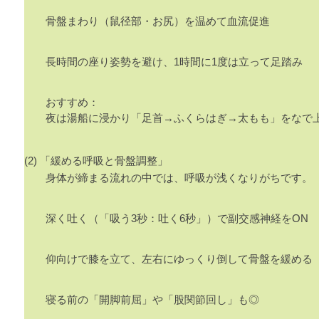
骨盤まわり（鼠径部・お尻）を温めて血流促進
長時間の座り姿勢を避け、1時間に1度は立って足踏み
おすすめ：
夜は湯船に浸かり「足首→ふくらはぎ→太もも」をなで
(2) 「緩める呼吸と骨盤調整」
身体が締まる流れの中では、呼吸が浅くなりがちです。
深く吐く（「吸う3秒：吐く6秒」）で副交感神経をON
仰向けで膝を立て、左右にゆっくり倒して骨盤を緩める
寝る前の「開脚前屈」や「股関節回し」も◎