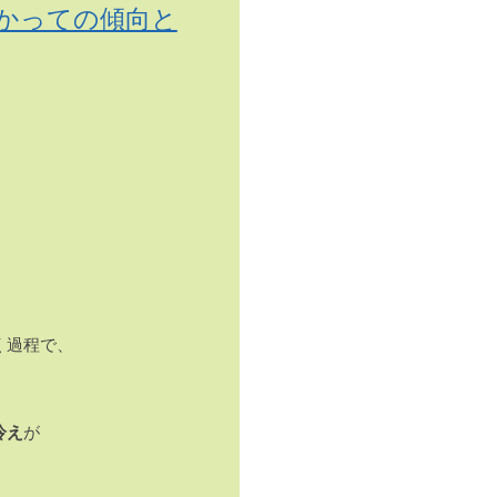
月に向かっての傾向と
く過程で、
冷え
が