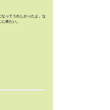
になってうれしかったよ。な
こに来たい。