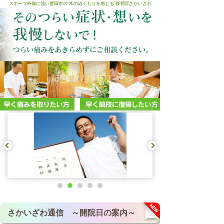
スポーツ外傷に強い豊田市の“木のぬくもりを感じる”接骨院さかいざわ
さかいざわ通信 ～開院日の案内～