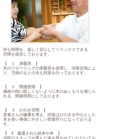
待ち時間を、楽しく安心してリラックスできる
空間を提供しております。
【 １ 床暖房 】
木のフローリングの床暖房を使用し、頭寒足熱によ
り、万病のもとの冷え対策を行っております。
【 ２ 間接照明 】
施術の時に眩しくないように木のぬくもりを感じら
れる、間接照明にしております。
【 ３ ひのき空間 】
患者さんの健康を考え、内装はひのきを中心とした
木を使い身体にやさしい部屋作りになっておりま
す。
【 4 厳選された絵本や本 】
当院のスタッフが選んだ本を置かせていただいてお